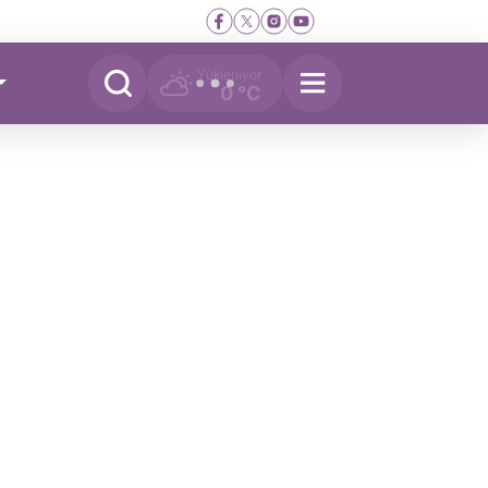
Yükleniyor
0 °C