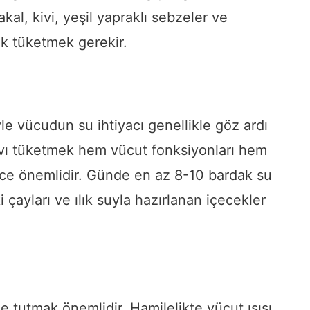
kal, kivi, yeşil yapraklı sebzeler ve
ak tüketmek gerekir.
e vücudun su ihtiyacı genellikle göz ardı
 sıvı tüketmek hem vücut fonksiyonları hem
ece önemlidir. Günde en az 8-10 bardak su
 çayları ve ılık suyla hazırlanan içecekler
e tutmak önemlidir. Hamilelikte vücut ısısı