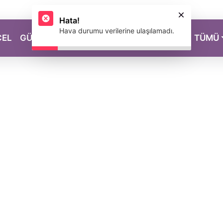
Hata!
Hava durumu verilerine ulaşılamadı.
CEL
GÜZELLİK
SAĞLIK
YAŞAM
MAGAZİN
TÜMÜ