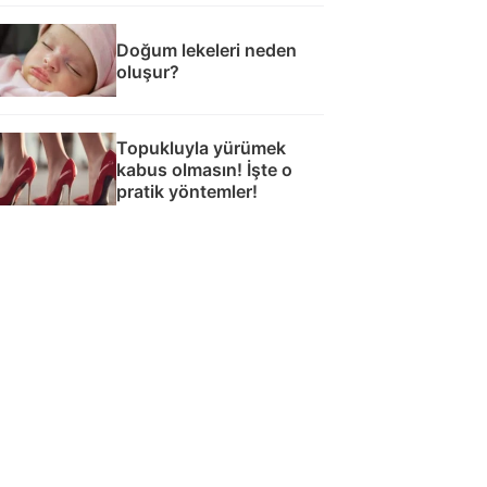
Doğum lekeleri neden
oluşur?
Topukluyla yürümek
kabus olmasın! İşte o
pratik yöntemler!