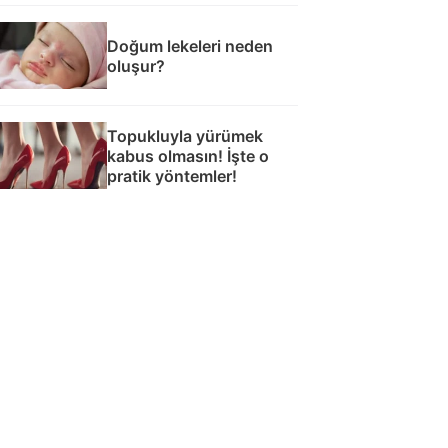
Doğum lekeleri neden
oluşur?
Topukluyla yürümek
kabus olmasın! İşte o
pratik yöntemler!