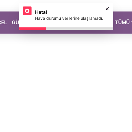
Hata!
Hava durumu verilerine ulaşılamadı.
CEL
GÜZELLİK
SAĞLIK
YAŞAM
MAGAZİN
TÜMÜ