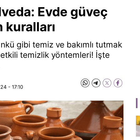
elveda: Evde güveç
n kuralları
ünkü gibi temiz ve bakımlı tutmak
tkili temizlik yöntemleri! İşte
.
24 - 17:10