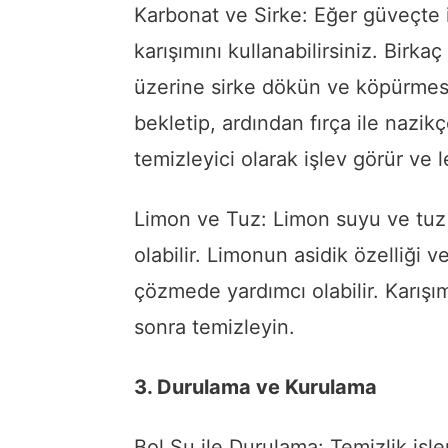
Karbonat ve Sirke: Eğer güveçte i
karışımını kullanabilirsiniz. Birk
üzerine sirke dökün ve köpürmesi
bekletip, ardından fırça ile nazik
temizleyici olarak işlev görür ve l
Limon ve Tuz: Limon suyu ve tuz k
olabilir. Limonun asidik özelliği ve
çözmede yardımcı olabilir. Karışı
sonra temizleyin.
3. Durulama ve Kurulama
Bol Su ile Durulama: Temizlik işl