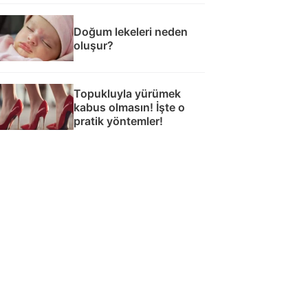
Doğum lekeleri neden
oluşur?
Topukluyla yürümek
kabus olmasın! İşte o
pratik yöntemler!