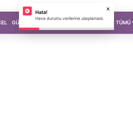
Hata!
Hava durumu verilerine ulaşılamadı.
CEL
GÜZELLİK
SAĞLIK
YAŞAM
MAGAZİN
TÜMÜ