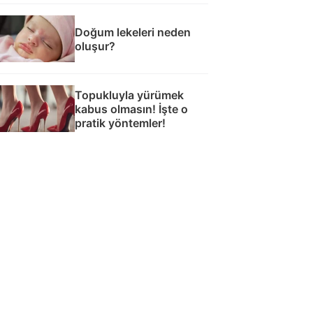
Doğum lekeleri neden
oluşur?
Topukluyla yürümek
kabus olmasın! İşte o
pratik yöntemler!