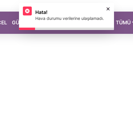
Hata!
Hava durumu verilerine ulaşılamadı.
CEL
GÜZELLİK
SAĞLIK
YAŞAM
MAGAZİN
TÜMÜ