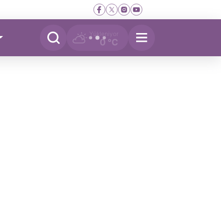
Yükleniyor
0 °C