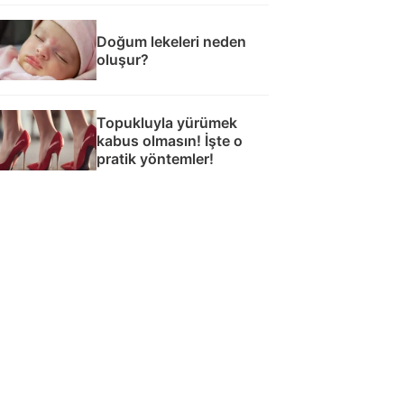
Doğum lekeleri neden
oluşur?
Topukluyla yürümek
kabus olmasın! İşte o
pratik yöntemler!