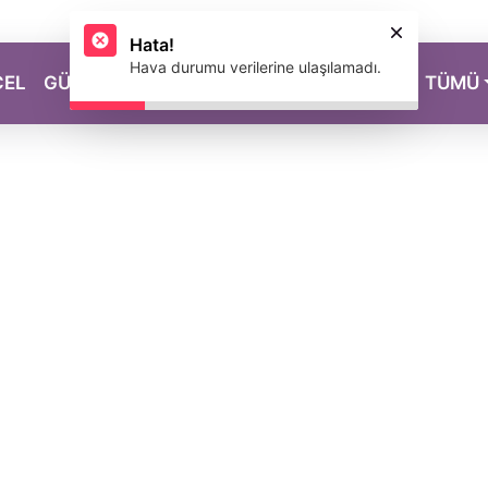
Hata!
Hava durumu verilerine ulaşılamadı.
CEL
GÜZELLİK
SAĞLIK
YAŞAM
MAGAZİN
TÜMÜ