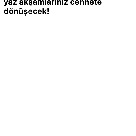
yaz akşamlarınız cennete
dönüşecek!
Sıcak yaz günlerinde içinizi ferahlatacak,
hafif mi hafif, ekşi mi ekşi bir lezzet
arıyorsanız doğru yerdesiniz! Yaz
akşamlarının ve özel davetlerin yıldızı
olmaya aday, ev yapımı limon sorbe
tarifiyle serinliğin tadını çıkarın. Üstelik
yapımı sandığınızdan çok daha kolay!
Haber Merkezi
03.07.2025 - 16:11