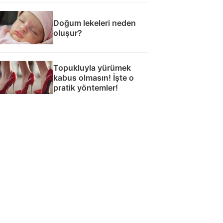
Doğum lekeleri neden
oluşur?
Topukluyla yürümek
kabus olmasın! İşte o
pratik yöntemler!