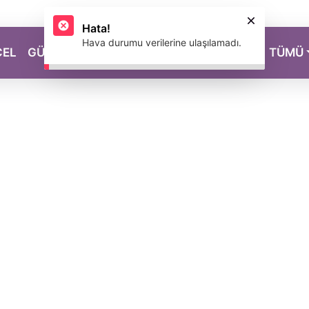
CEL
GÜZELLİK
SAĞLIK
YAŞAM
MAGAZİN
TÜMÜ