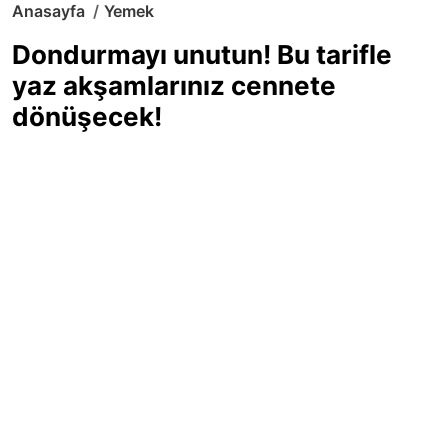
Anasayfa
Yemek
Dondurmayı unutun! Bu tarifle
yaz akşamlarınız cennete
dönüşecek!
Sıcak yaz günlerinde içinizi ferahlatacak,
hafif mi hafif, ekşi mi ekşi bir lezzet
arıyorsanız doğru yerdesiniz! Yaz
akşamlarının ve özel davetlerin yıldızı
olmaya aday, ev yapımı limon sorbe
tarifiyle serinliğin tadını çıkarın. Üstelik
yapımı sandığınızdan çok daha kolay!
Haber Merkezi
03.07.2025 - 16:11