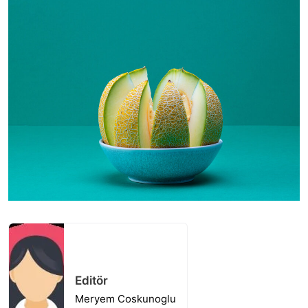
Editör
Meryem Coskunoglu