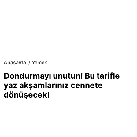
Anasayfa
Yemek
Dondurmayı unutun! Bu tarifle
yaz akşamlarınız cennete
dönüşecek!
Sıcak yaz günlerinde içinizi ferahlatacak,
hafif mi hafif, ekşi mi ekşi bir lezzet
arıyorsanız doğru yerdesiniz! Yaz
akşamlarının ve özel davetlerin yıldızı