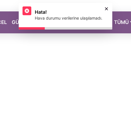
Hata!
Hava durumu verilerine ulaşılamadı.
CEL
GÜZELLİK
SAĞLIK
YAŞAM
MAGAZİN
TÜMÜ