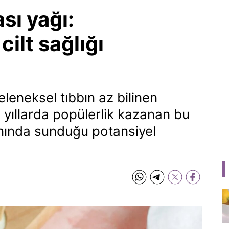
sı yağı:
ilt sağlığı
leneksel tıbbın az bilinen
n yıllarda popülerlik kazanan bu
lanında sunduğu potansiyel