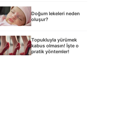
Doğum lekeleri neden
oluşur?
Topukluyla yürümek
kabus olmasın! İşte o
pratik yöntemler!