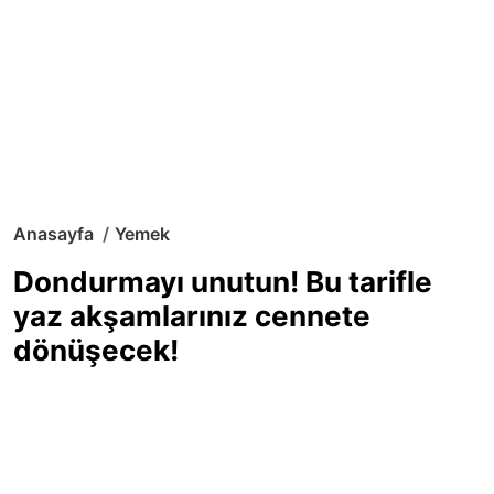
Anasayfa
Yemek
Dondurmayı unutun! Bu tarifle
yaz akşamlarınız cennete
dönüşecek!
Sıcak yaz günlerinde içinizi ferahlatacak,
hafif mi hafif, ekşi mi ekşi bir lezzet
arıyorsanız doğru yerdesiniz! Yaz
akşamlarının ve özel davetlerin yıldızı