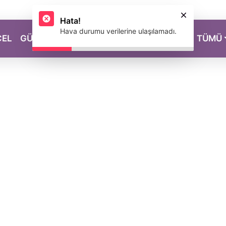
Hata!
Hava durumu verilerine ulaşılamadı.
CEL
GÜZELLİK
SAĞLIK
YAŞAM
MAGAZİN
TÜMÜ