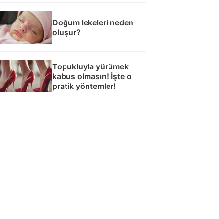
Doğum lekeleri neden
oluşur?
Topukluyla yürümek
kabus olmasın! İşte o
pratik yöntemler!