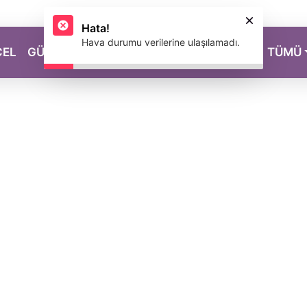
CEL
GÜZELLİK
SAĞLIK
YAŞAM
MAGAZİN
TÜMÜ