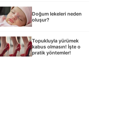
Doğum lekeleri neden
oluşur?
Topukluyla yürümek
kabus olmasın! İşte o
pratik yöntemler!