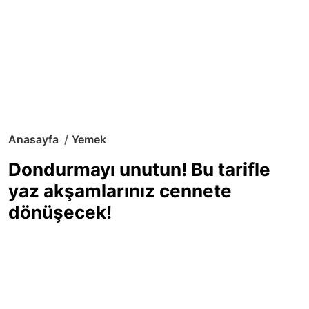
Anasayfa
Yemek
Dondurmayı unutun! Bu tarifle
yaz akşamlarınız cennete
dönüşecek!
Sıcak yaz günlerinde içinizi ferahlatacak,
hafif mi hafif, ekşi mi ekşi bir lezzet
arıyorsanız doğru yerdesiniz! Yaz
akşamlarının ve özel davetlerin yıldızı