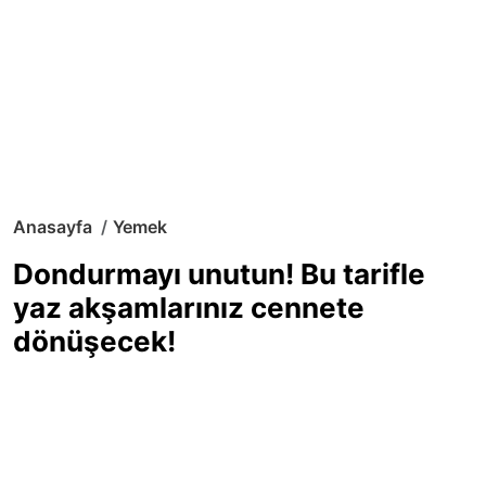
Anasayfa
Yemek
Dondurmayı unutun! Bu tarifle
yaz akşamlarınız cennete
dönüşecek!
Sıcak yaz günlerinde içinizi ferahlatacak,
hafif mi hafif, ekşi mi ekşi bir lezzet
arıyorsanız doğru yerdesiniz! Yaz
akşamlarının ve özel davetlerin yıldızı