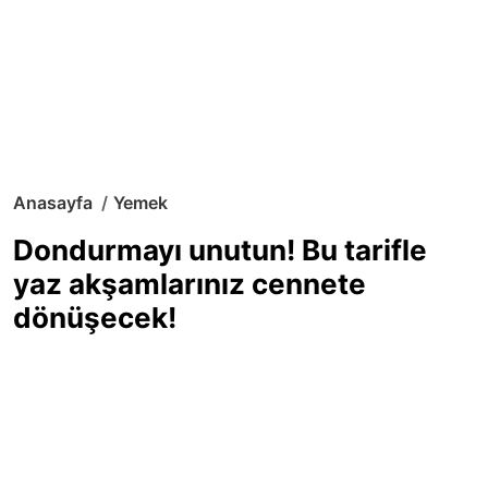
Anasayfa
Yemek
Dondurmayı unutun! Bu tarifle
yaz akşamlarınız cennete
dönüşecek!
Sıcak yaz günlerinde içinizi ferahlatacak,
hafif mi hafif, ekşi mi ekşi bir lezzet
arıyorsanız doğru yerdesiniz! Yaz
akşamlarının ve özel davetlerin yıldızı