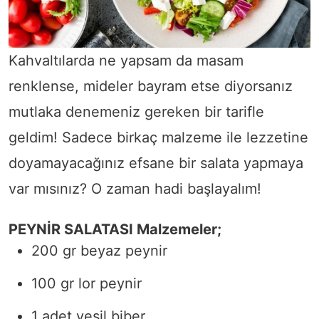
Kahvaltılarda ne yapsam da masam
renklense, mideler bayram etse diyorsanız
mutlaka denemeniz gereken bir tarifle
geldim! Sadece birkaç malzeme ile lezzetine
doyamayacağınız efsane bir salata yapmaya
var mısınız? O zaman hadi başlayalım!
PEYNİR SALATASI
Malzemeler;
200 gr beyaz peynir
100 gr lor peynir
1 adet yeşil biber