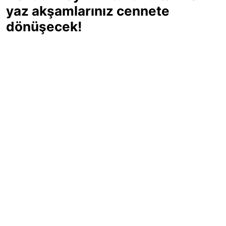
yaz akşamlarınız cennete
dönüşecek!
Sıcak yaz günlerinde içinizi ferahlatacak,
hafif mi hafif, ekşi mi ekşi bir lezzet
arıyorsanız doğru yerdesiniz! Yaz
akşamlarının ve özel davetlerin yıldızı
olmaya aday, ev yapımı limon sorbe
tarifiyle serinliğin tadını çıkarın. Üstelik
yapımı sandığınızdan çok daha kolay!
Haber Merkezi
03.07.2025 - 16:11