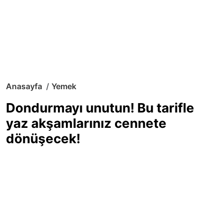
Anasayfa
Yemek
Dondurmayı unutun! Bu tarifle
yaz akşamlarınız cennete
dönüşecek!
Sıcak yaz günlerinde içinizi ferahlatacak,
hafif mi hafif, ekşi mi ekşi bir lezzet
arıyorsanız doğru yerdesiniz! Yaz
akşamlarının ve özel davetlerin yıldızı
olmaya aday, ev yapımı limon sorbe