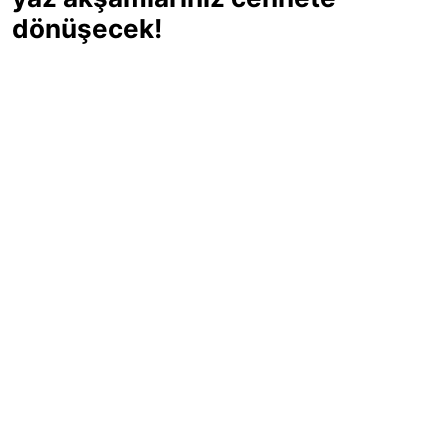
dönüşecek!
Sıcak yaz günlerinde içinizi ferahlatacak,
hafif mi hafif, ekşi mi ekşi bir lezzet
arıyorsanız doğru yerdesiniz! Yaz
akşamlarının ve özel davetlerin yıldızı
olmaya aday, ev yapımı limon sorbe
tarifiyle serinliğin tadını çıkarın. Üstelik
yapımı sandığınızdan çok daha kolay!
Haber Merkezi
03.07.2025 - 16:11