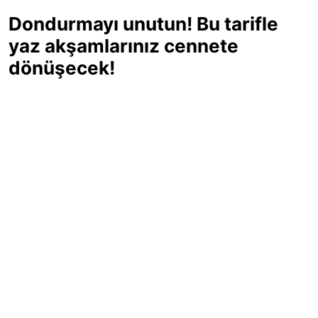
Dondurmayı unutun! Bu tarifle
yaz akşamlarınız cennete
dönüşecek!
Sıcak yaz günlerinde içinizi ferahlatacak,
hafif mi hafif, ekşi mi ekşi bir lezzet
arıyorsanız doğru yerdesiniz! Yaz
akşamlarının ve özel davetlerin yıldızı
olmaya aday, ev yapımı limon sorbe
tarifiyle serinliğin tadını çıkarın. Üstelik
yapımı sandığınızdan çok daha kolay!
Haber Merkezi
03.07.2025 - 16:11