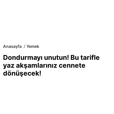
Anasayfa
Yemek
Dondurmayı unutun! Bu tarifle
yaz akşamlarınız cennete
dönüşecek!
Sıcak yaz günlerinde içinizi ferahlatacak,
hafif mi hafif, ekşi mi ekşi bir lezzet
arıyorsanız doğru yerdesiniz! Yaz
akşamlarının ve özel davetlerin yıldızı
olmaya aday, ev yapımı limon sorbe