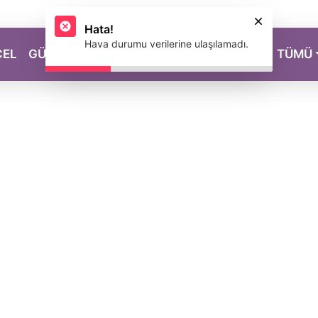
Hata!
Hava durumu verilerine ulaşılamadı.
CEL
GÜZELLİK
SAĞLIK
YAŞAM
MAGAZİN
TÜMÜ