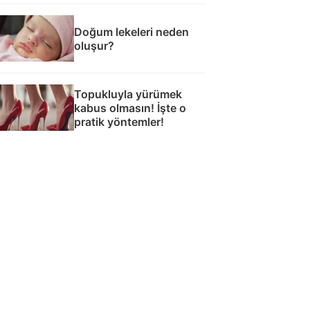
Doğum lekeleri neden
oluşur?
Topukluyla yürümek
kabus olmasın! İşte o
pratik yöntemler!