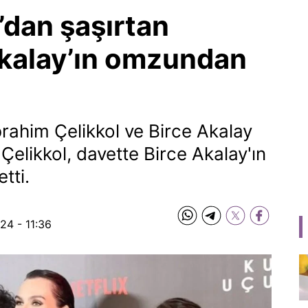
’dan şaşırtan
Akalay’ın omzundan
brahim Çelikkol ve Birce Akalay
 Çelikkol, davette Birce Akalay'ın
tti.
24 - 11:36