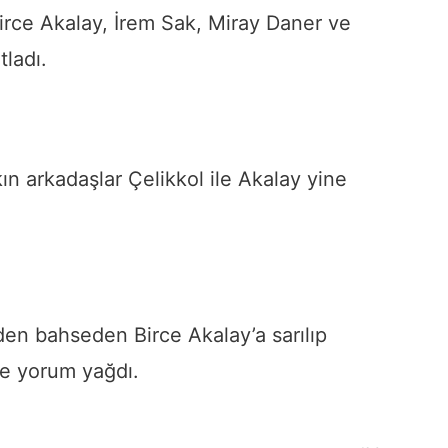
irce Akalay, İrem Sak, Miray Daner ve
tladı.
akın arkadaşlar Çelikkol ile Akalay yine
nden bahseden Birce Akalay’a sarılıp
ne yorum yağdı.