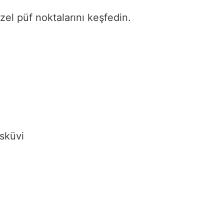
 özel püf noktalarını keşfedin.
isküvi