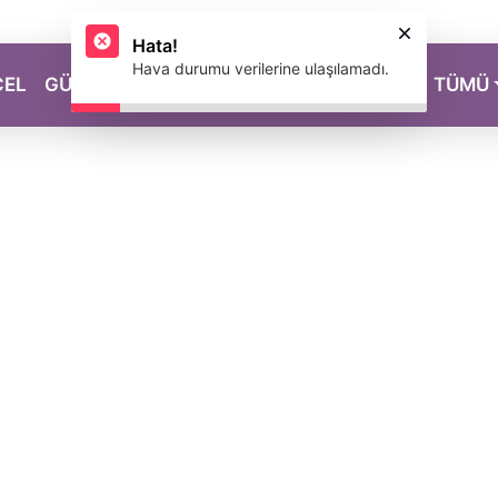
Hata!
Hava durumu verilerine ulaşılamadı.
CEL
GÜZELLİK
SAĞLIK
YAŞAM
MAGAZİN
TÜMÜ