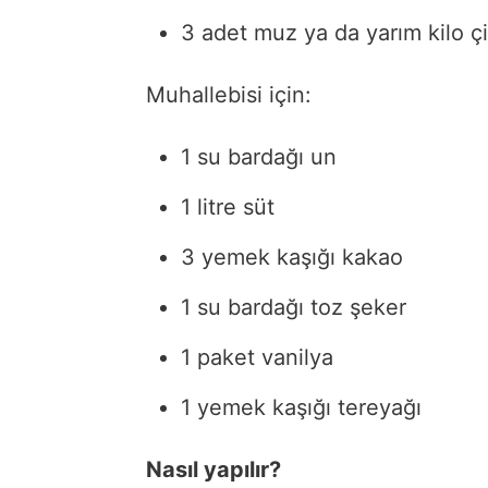
3 adet muz ya da yarım kilo çi
Muhallebisi için:
1 su bardağı un
1 litre süt
3 yemek kaşığı kakao
1 su bardağı toz şeker
1 paket vanilya
1 yemek kaşığı tereyağı
Nasıl yapılır?