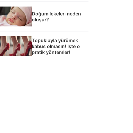
Doğum lekeleri neden
oluşur?
Topukluyla yürümek
kabus olmasın! İşte o
pratik yöntemler!