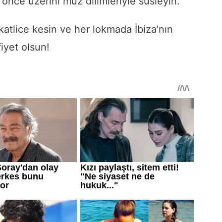
önce üzerini muz dilimleriyle süsleyin.
katlice kesin ve her lokmada İbiza’nın
iyet olsun!