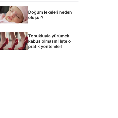
Doğum lekeleri neden
oluşur?
Topukluyla yürümek
kabus olmasın! İşte o
pratik yöntemler!