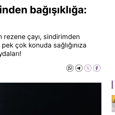
nden bağışıklığa:
n rezene çayı, sindirimden
r pek çok konuda sağlığınıza
ydaları!