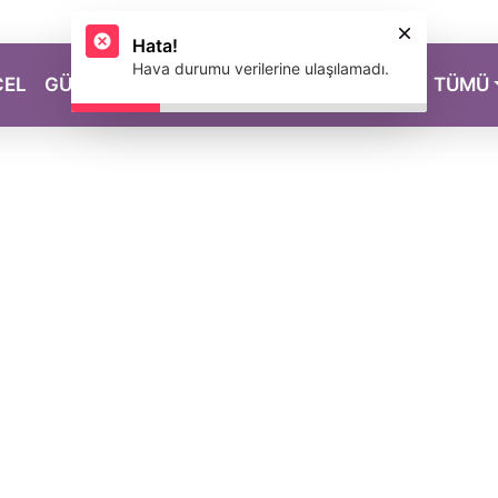
Hata!
Hava durumu verilerine ulaşılamadı.
CEL
GÜZELLİK
SAĞLIK
YAŞAM
MAGAZİN
TÜMÜ