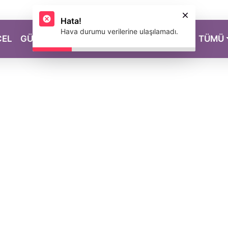
Hata!
Hava durumu verilerine ulaşılamadı.
CEL
GÜZELLİK
SAĞLIK
YAŞAM
MAGAZİN
TÜMÜ