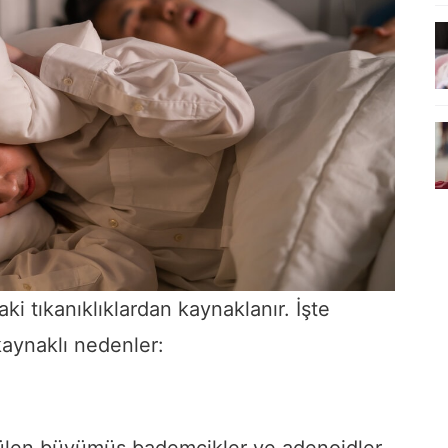
ki tıkanıklıklardan kaynaklanır. İşte
kaynaklı nedenler:
ülen büyümüş bademcikler ve adenoidler,