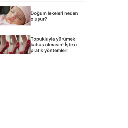
Doğum lekeleri neden
oluşur?
Topukluyla yürümek
kabus olmasın! İşte o
pratik yöntemler!