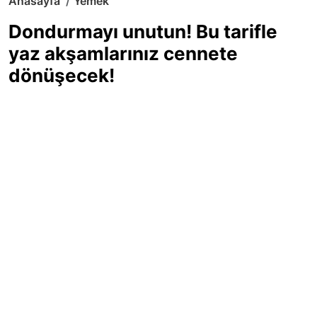
Anasayfa
Yemek
Dondurmayı unutun! Bu tarifle
yaz akşamlarınız cennete
dönüşecek!
Sıcak yaz günlerinde içinizi ferahlatacak,
hafif mi hafif, ekşi mi ekşi bir lezzet
arıyorsanız doğru yerdesiniz! Yaz
akşamlarının ve özel davetlerin yıldızı
olmaya aday, ev yapımı limon sorbe
tarifiyle serinliğin tadını çıkarın. Üstelik
yapımı sandığınızdan çok daha kolay!
Haber Merkezi
03.07.2025 - 16:11