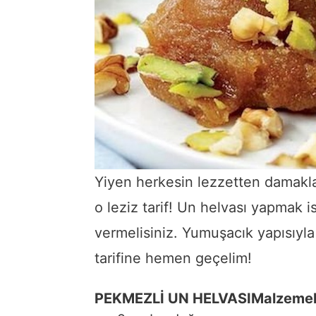
Yiyen herkesin lezzetten damaklar
o leziz tarif! Un helvası yapmak i
vermelisiniz. Yumuşacık yapısıyl
tarifine hemen geçelim!
PEKMEZLİ UN HELVASI
Malzemel