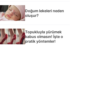
Doğum lekeleri neden
oluşur?
Topukluyla yürümek
kabus olmasın! İşte o
pratik yöntemler!