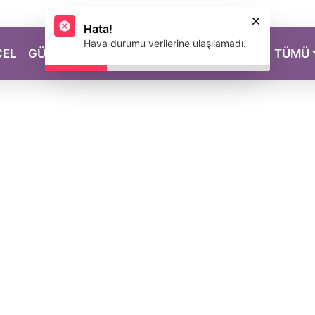
Hata!
Hava durumu verilerine ulaşılamadı.
CEL
GÜZELLİK
SAĞLIK
YAŞAM
MAGAZİN
TÜMÜ