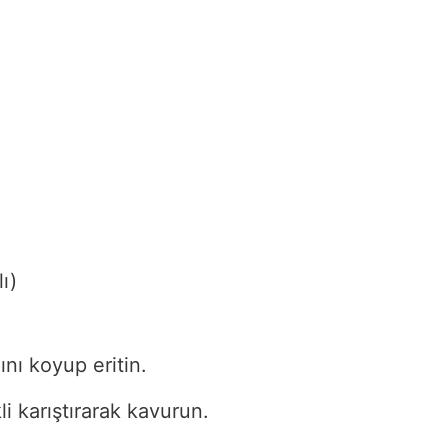
ı)
nı koyup eritin.
i karıştırarak kavurun.