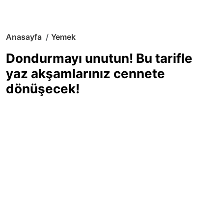
Anasayfa
Yemek
Dondurmayı unutun! Bu tarifle
yaz akşamlarınız cennete
dönüşecek!
Sıcak yaz günlerinde içinizi ferahlatacak,
hafif mi hafif, ekşi mi ekşi bir lezzet
arıyorsanız doğru yerdesiniz! Yaz
akşamlarının ve özel davetlerin yıldızı
olmaya aday, ev yapımı limon sorbe
tarifiyle serinliğin tadını çıkarın. Üstelik
yapımı sandığınızdan çok daha kolay!
Haber Merkezi