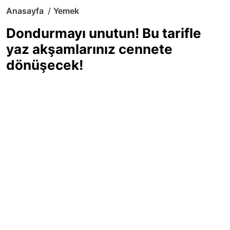
Anasayfa
Yemek
Dondurmayı unutun! Bu tarifle
yaz akşamlarınız cennete
dönüşecek!
Sıcak yaz günlerinde içinizi ferahlatacak,
hafif mi hafif, ekşi mi ekşi bir lezzet
arıyorsanız doğru yerdesiniz! Yaz
akşamlarının ve özel davetlerin yıldızı
olmaya aday, ev yapımı limon sorbe
tarifiyle serinliğin tadını çıkarın. Üstelik
yapımı sandığınızdan çok daha kolay!
Haber Merkezi
03.07.2025 - 16:11