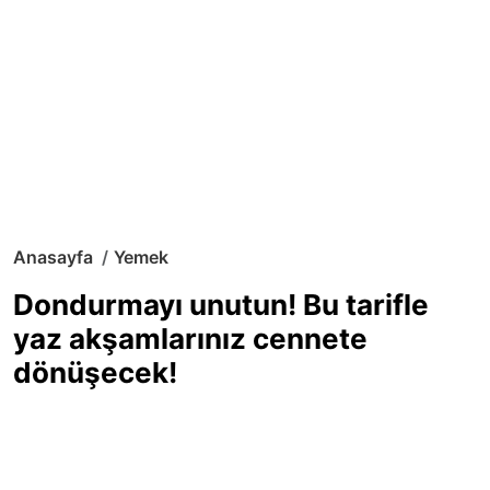
Anasayfa
Yemek
Dondurmayı unutun! Bu tarifle
yaz akşamlarınız cennete
dönüşecek!
Sıcak yaz günlerinde içinizi ferahlatacak,
hafif mi hafif, ekşi mi ekşi bir lezzet
arıyorsanız doğru yerdesiniz! Yaz