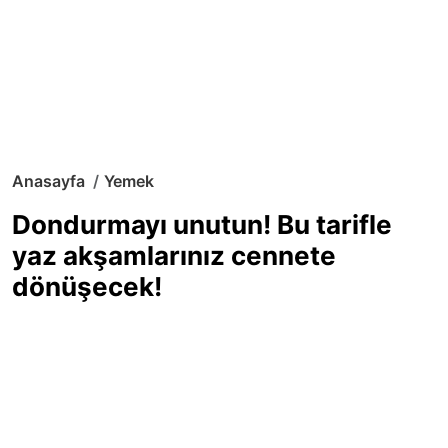
Anasayfa
Yemek
Dondurmayı unutun! Bu tarifle
yaz akşamlarınız cennete
dönüşecek!
Sıcak yaz günlerinde içinizi ferahlatacak,
hafif mi hafif, ekşi mi ekşi bir lezzet
arıyorsanız doğru yerdesiniz! Yaz
akşamlarının ve özel davetlerin yıldızı
olmaya aday, ev yapımı limon sorbe