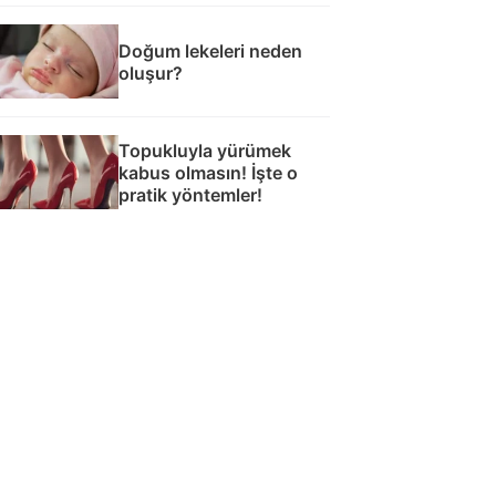
Doğum lekeleri neden
oluşur?
Topukluyla yürümek
kabus olmasın! İşte o
pratik yöntemler!