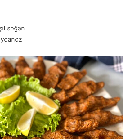
şil soğan
maydanoz