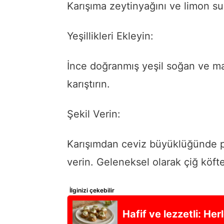
Karışıma zeytinyağını ve limon su
Yeşillikleri Ekleyin:
İnce doğranmış yeşil soğan ve m
karıştırın.
Şekil Verin:
Karışımdan ceviz büyüklüğünde pa
verin. Geleneksel olarak çiğ köfte 
İlginizi çekebilir
Hafif ve lezzetli: Herl