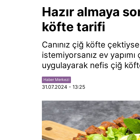
Hazır almaya son
köfte tarifi
Canınız çiğ köfte çektiys
istemiyorsanız ev yapımı ç
uygulayarak nefis çiğ köfte
Haber Merkezi
31.07.2024 - 13:25