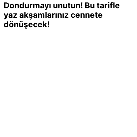
Dondurmayı unutun! Bu tarifle
yaz akşamlarınız cennete
dönüşecek!
Sıcak yaz günlerinde içinizi ferahlatacak,
hafif mi hafif, ekşi mi ekşi bir lezzet
arıyorsanız doğru yerdesiniz! Yaz
akşamlarının ve özel davetlerin yıldızı
olmaya aday, ev yapımı limon sorbe
tarifiyle serinliğin tadını çıkarın. Üstelik
yapımı sandığınızdan çok daha kolay!
Haber Merkezi
03.07.2025 - 16:11