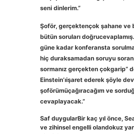
seni dinlerim.”
Şoför, gerçekten
çok şahane ve b
bütün soruları doğru
cevaplamış.
güne kadar konferansta sorulma
hiç duraksamadan soruyu soran 
sormanız gerçekten çok
garip” 
Einstein’ı
işaret ederek şöyle de
şoförümü
çağıracağım ve sordu
cevaplayacak.”
Saf duygular
Bir kaç yıl önce, Se
ve zihinsel engelli olan
dokuz yar