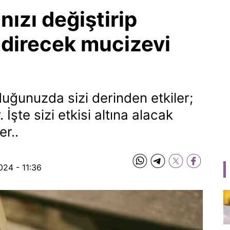
nızı değiştirip
ndirecek mucizevi
duğunuzda sizi derinden etkiler;
. İşte sizi etkisi altına alacak
r..
024 - 11:36