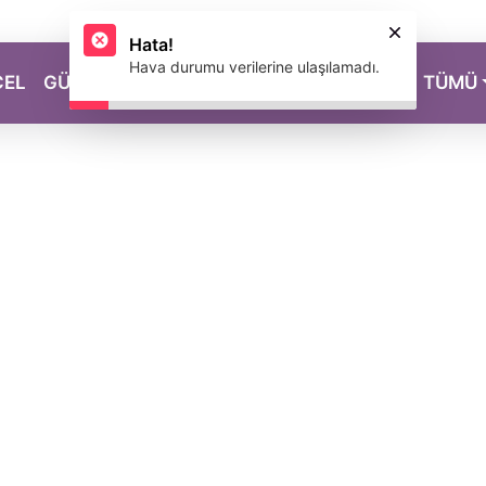
CEL
GÜZELLİK
SAĞLIK
YAŞAM
MAGAZİN
TÜMÜ