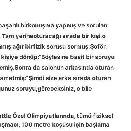
aşarılı bir
konuşma yapmış ve sorulan
 Tam yerine
oturacağı sırada bir kişi,
o
mış ağır bir
fizik sorusu sormuş.
Şoför,
kişiye dönüp:
“Böylesine basit bir soruyu
demiş.
Sonra da salonun arkasında oturan
vam
etmiş:
“Şimdi size arka sırada oturan
ğunuz soruyu,
göreceksiniz, o bile
attle Özel Olimpiyatlarında, tümü fiziksel
ışmacı, 100 metre koşusu için başlama