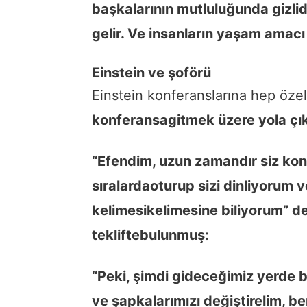
başkalarının mutluluğunda gizlidi
gelir. Ve insanların yaşam amac
Einstein ve şoförü
Einstein konferanslarına hep özel
konferansa
gitmek üzere yola çık
“Efendim, uzun zamandır siz ko
sıralarda
oturup sizi dinliyorum 
kelimesi
kelimesine biliyorum” d
teklifte
bulunmuş:
“Peki, şimdi gideceğimiz yerde b
ve şapkalarımızı değiştirelim, b