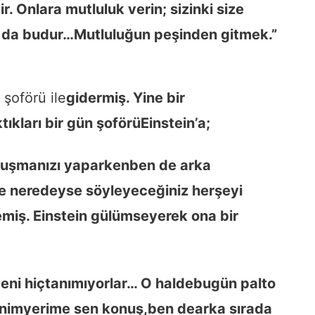
r. Onlara mutluluk verin; sizinki size
ı da budur…
Mutluluğun peşinden gitmek.”
 şoförü ile
gidermiş. Yine bir
tıkları bir gün şoförü
Einstein’a;
nuşmanızı yaparken
ben de arka
ve neredeyse söyleyeceğiniz her
şeyi
emiş. Einstein gülümseyerek ona bir
eni hiç
tanımıyorlar… O halde
bugün palto
enim
yerime sen konuş,ben de
arka sırada