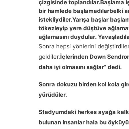
çizgisinde toplandılar.Başlama işa
bir hamlede başlamadılar
belki 
istekliydiler.
Yarışa başlar başlam
tökezleyip yere düştü
ve ağlamay
ağlamasını duydular. Yavaşladıla
Sonra hepsi yönlerini değiştirdil
geldiler.
İçlerinden Down Sendrom’
daha iyi olmasını sağlar” dedi.
Sonra dokuzu birden kol kola gird
yürüdüler.
Stadyumdaki herkes ayağa kalkıp
bulunan insanlar hala bu öyküyü