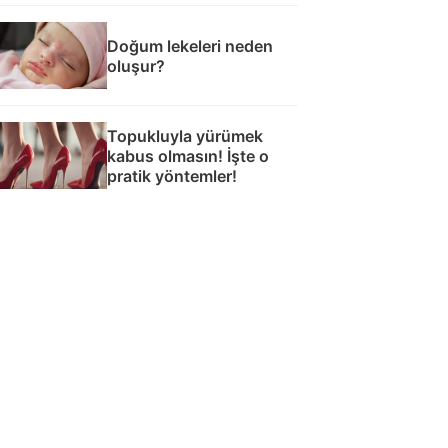
Doğum lekeleri neden
oluşur?
Topukluyla yürümek
kabus olmasın! İşte o
pratik yöntemler!