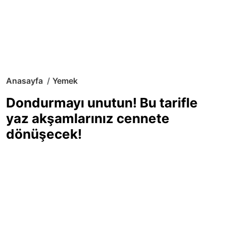
Anasayfa
Yemek
Dondurmayı unutun! Bu tarifle
yaz akşamlarınız cennete
dönüşecek!
Sıcak yaz günlerinde içinizi ferahlatacak,
hafif mi hafif, ekşi mi ekşi bir lezzet
arıyorsanız doğru yerdesiniz! Yaz
akşamlarının ve özel davetlerin yıldızı
olmaya aday, ev yapımı limon sorbe