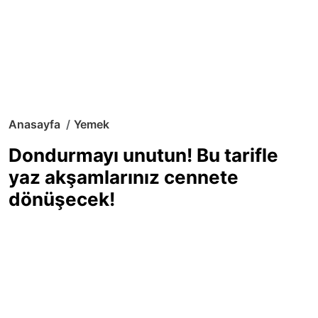
Anasayfa
Yemek
Dondurmayı unutun! Bu tarifle
yaz akşamlarınız cennete
dönüşecek!
Sıcak yaz günlerinde içinizi ferahlatacak,
hafif mi hafif, ekşi mi ekşi bir lezzet
arıyorsanız doğru yerdesiniz! Yaz
akşamlarının ve özel davetlerin yıldızı
olmaya aday, ev yapımı limon sorbe