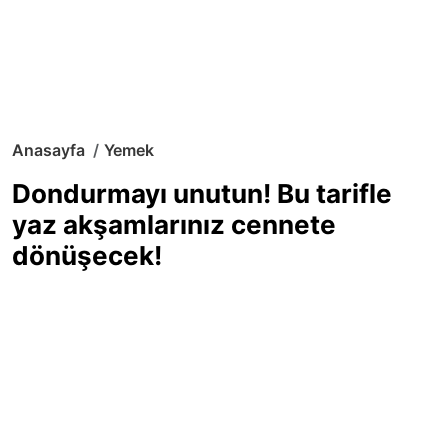
Anasayfa
Yemek
Dondurmayı unutun! Bu tarifle
yaz akşamlarınız cennete
dönüşecek!
Sıcak yaz günlerinde içinizi ferahlatacak,
hafif mi hafif, ekşi mi ekşi bir lezzet
arıyorsanız doğru yerdesiniz! Yaz
akşamlarının ve özel davetlerin yıldızı
olmaya aday, ev yapımı limon sorbe
tarifiyle serinliğin tadını çıkarın. Üstelik