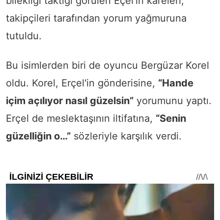
bilekliği taktığı görülen Eçel'in kareleri,
takipçileri tarafından yorum yağmuruna
tutuldu.
Bu isimlerden biri de oyuncu Bergüzar Korel
oldu. Korel, Erçel'in gönderisine,
“Hande
içim açılıyor nasıl güzelsin”
yorumunu yaptı.
Erçel de meslektaşının iltifatına,
“Senin
güzelliğin o…”
sözleriyle karşılık verdi.