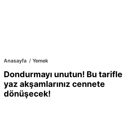
Anasayfa
Yemek
Dondurmayı unutun! Bu tarifle
yaz akşamlarınız cennete
dönüşecek!
Sıcak yaz günlerinde içinizi ferahlatacak,
hafif mi hafif, ekşi mi ekşi bir lezzet
arıyorsanız doğru yerdesiniz! Yaz
akşamlarının ve özel davetlerin yıldızı