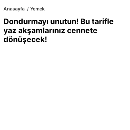
Anasayfa
Yemek
Dondurmayı unutun! Bu tarifle
yaz akşamlarınız cennete
dönüşecek!
Sıcak yaz günlerinde içinizi ferahlatacak,
hafif mi hafif, ekşi mi ekşi bir lezzet
arıyorsanız doğru yerdesiniz! Yaz
akşamlarının ve özel davetlerin yıldızı
olmaya aday, ev yapımı limon sorbe
tarifiyle serinliğin tadını çıkarın. Üstelik
yapımı sandığınızdan çok daha kolay!
Haber Merkezi
03.07.2025 - 16:11