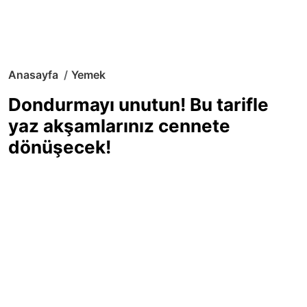
Anasayfa
Yemek
Dondurmayı unutun! Bu tarifle
yaz akşamlarınız cennete
dönüşecek!
Sıcak yaz günlerinde içinizi ferahlatacak,
hafif mi hafif, ekşi mi ekşi bir lezzet
arıyorsanız doğru yerdesiniz! Yaz
akşamlarının ve özel davetlerin yıldızı
olmaya aday, ev yapımı limon sorbe
tarifiyle serinliğin tadını çıkarın. Üstelik
yapımı sandığınızdan çok daha kolay!