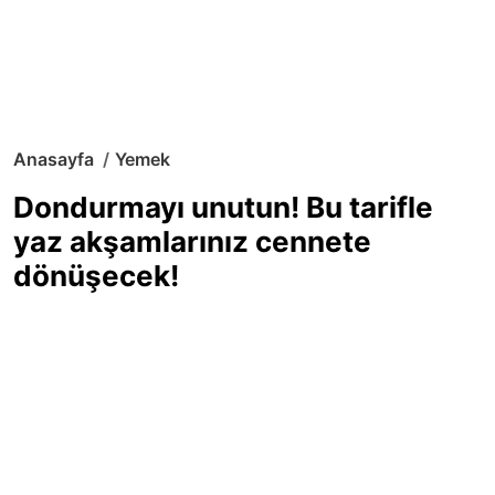
Anasayfa
Yemek
Dondurmayı unutun! Bu tarifle
yaz akşamlarınız cennete
dönüşecek!
Sıcak yaz günlerinde içinizi ferahlatacak,
hafif mi hafif, ekşi mi ekşi bir lezzet
arıyorsanız doğru yerdesiniz! Yaz
akşamlarının ve özel davetlerin yıldızı
olmaya aday, ev yapımı limon sorbe
tarifiyle serinliğin tadını çıkarın. Üstelik