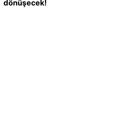
dönüşecek!
Sıcak yaz günlerinde içinizi ferahlatacak,
hafif mi hafif, ekşi mi ekşi bir lezzet
arıyorsanız doğru yerdesiniz! Yaz
akşamlarının ve özel davetlerin yıldızı
olmaya aday, ev yapımı limon sorbe
tarifiyle serinliğin tadını çıkarın. Üstelik
yapımı sandığınızdan çok daha kolay!
Haber Merkezi
03.07.2025 - 16:11