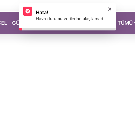
CEL
GÜZELLİK
SAĞLIK
YAŞAM
MAGAZİN
TÜMÜ