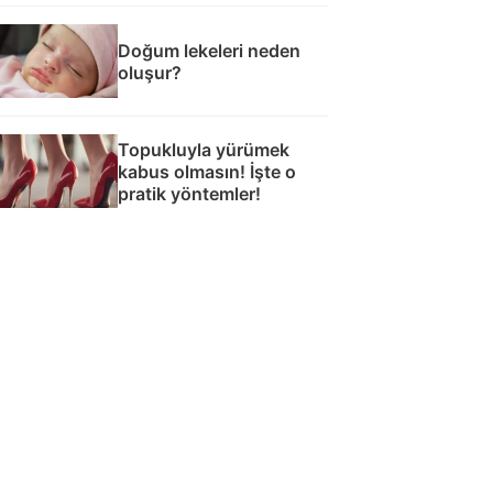
Doğum lekeleri neden
oluşur?
Topukluyla yürümek
kabus olmasın! İşte o
pratik yöntemler!