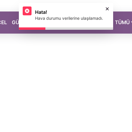
Hata!
Hava durumu verilerine ulaşılamadı.
CEL
GÜZELLİK
SAĞLIK
YAŞAM
MAGAZİN
TÜMÜ