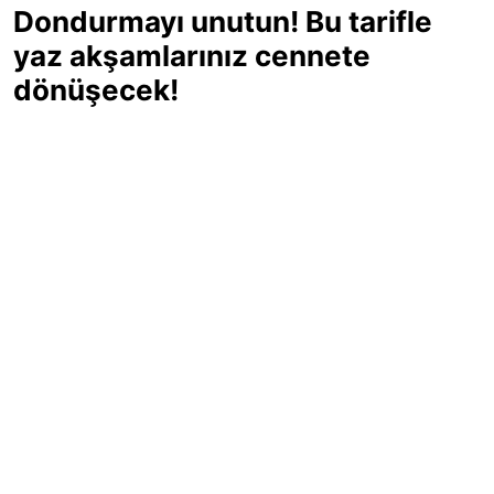
Dondurmayı unutun! Bu tarifle
yaz akşamlarınız cennete
dönüşecek!
Sıcak yaz günlerinde içinizi ferahlatacak,
hafif mi hafif, ekşi mi ekşi bir lezzet
arıyorsanız doğru yerdesiniz! Yaz
akşamlarının ve özel davetlerin yıldızı
olmaya aday, ev yapımı limon sorbe
tarifiyle serinliğin tadını çıkarın. Üstelik
yapımı sandığınızdan çok daha kolay!
Haber Merkezi
03.07.2025 - 16:11