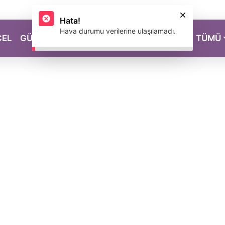
CEL
GÜZELLİK
SAĞLIK
YAŞAM
MAGAZİN
TÜMÜ