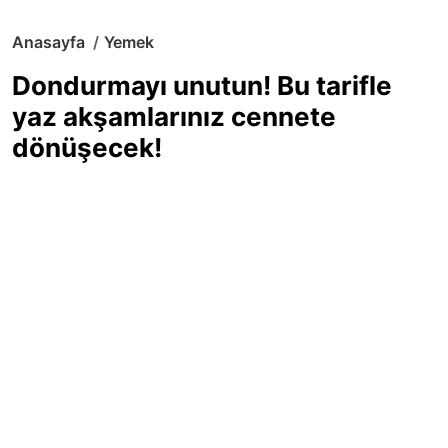
Anasayfa
Yemek
Dondurmayı unutun! Bu tarifle
yaz akşamlarınız cennete
dönüşecek!
Sıcak yaz günlerinde içinizi ferahlatacak,
hafif mi hafif, ekşi mi ekşi bir lezzet
arıyorsanız doğru yerdesiniz! Yaz
akşamlarının ve özel davetlerin yıldızı
olmaya aday, ev yapımı limon sorbe
tarifiyle serinliğin tadını çıkarın. Üstelik
yapımı sandığınızdan çok daha kolay!
Haber Merkezi
03.07.2025 - 16:11