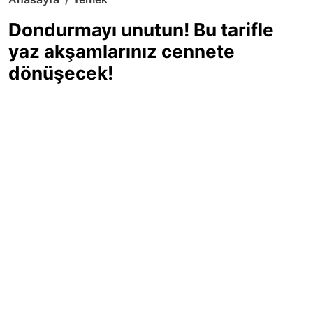
Dondurmayı unutun! Bu tarifle
yaz akşamlarınız cennete
dönüşecek!
Sıcak yaz günlerinde içinizi ferahlatacak,
hafif mi hafif, ekşi mi ekşi bir lezzet
arıyorsanız doğru yerdesiniz! Yaz
akşamlarının ve özel davetlerin yıldızı
olmaya aday, ev yapımı limon sorbe
tarifiyle serinliğin tadını çıkarın. Üstelik
yapımı sandığınızdan çok daha kolay!
Haber Merkezi
03.07.2025 - 16:11