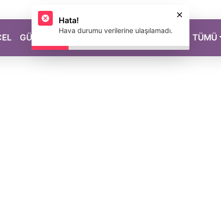
Hata!
Hava durumu verilerine ulaşılamadı.
CEL
GÜZELLİK
SAĞLIK
YAŞAM
MAGAZİN
TÜMÜ