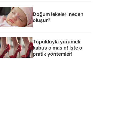
Doğum lekeleri neden
oluşur?
Topukluyla yürümek
kabus olmasın! İşte o
pratik yöntemler!